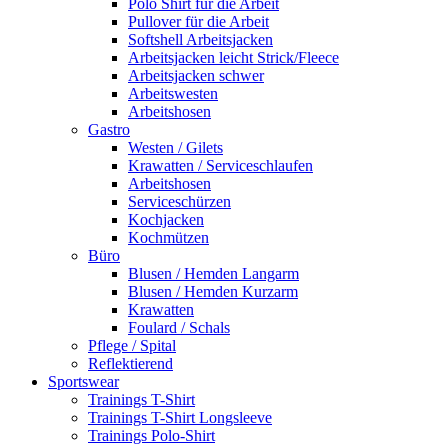
Polo Shirt für die Arbeit
Pullover für die Arbeit
Softshell Arbeitsjacken
Arbeitsjacken leicht Strick/Fleece
Arbeitsjacken schwer
Arbeitswesten
Arbeitshosen
Gastro
Westen / Gilets
Krawatten / Serviceschlaufen
Arbeitshosen
Serviceschürzen
Kochjacken
Kochmützen
Büro
Blusen / Hemden Langarm
Blusen / Hemden Kurzarm
Krawatten
Foulard / Schals
Pflege / Spital
Reflektierend
Sportswear
Trainings T-Shirt
Trainings T-Shirt Longsleeve
Trainings Polo-Shirt