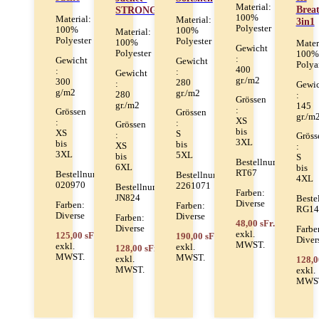
Material:
Brea
STRONG
100%
Material:
Material:
3in1
Polyester
100%
100%
Material:
Polyester
Polyester
100%
Mater
Gewicht
Polyester
100%
:
Gewicht
Gewicht
Poly
400
:
:
Gewicht
gr./m2
300
280
:
Gewic
g/m2
gr./m2
280
:
Grössen
gr./m2
145
:
Grössen
Grössen
gr./m
XS
:
:
Grössen
bis
XS
S
:
Gröss
3XL
bis
bis
XS
:
3XL
5XL
bis
S
Bestellnummer:
6XL
bis
RT67
Bestellnummer:
Bestellnummer:
4XL
020970
2261071
Bestellnummer:
Farben:
JN824
Beste
Diverse
Farben:
Farben:
RG14
Diverse
Diverse
Farben:
48,00 sFr.
Diverse
Farbe
exkl.
125,00 sFr.
190,00 sFr.
Diver
MWST.
exkl.
exkl.
128,00 sFr.
MWST.
MWST.
exkl.
128,0
MWST.
exkl.
MWS