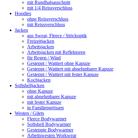
mit Rundhalsauschnitt
mit 1/4 Reissverschluss
Hoodies
ohne Reissverschluss
mit Reissverschluss
Jacken
aus Sweat, Fleece / Strickoptik
Freizeitjacken
Arbeitsjacken
Arbeitsjacken mit Reflektoren
für Regen / Wind
Gesteppt / Wattiert ohne Kapuze
Gesteppt / Wattiert mit abnehmbarer Kapuze
Gesteppt / Wattiert mit fester Kapuze
Kochjacken
Softshelljacken
ohne Kapuze
mit abnehmbarer Kapuze
mit fester Kapuze
in Familiengrössen
Westen / Gilets
Fleece Bodywarmer
Softshell Bodywarmer
Gesteppte Bodywarmer
Arbeitswesten Workwear