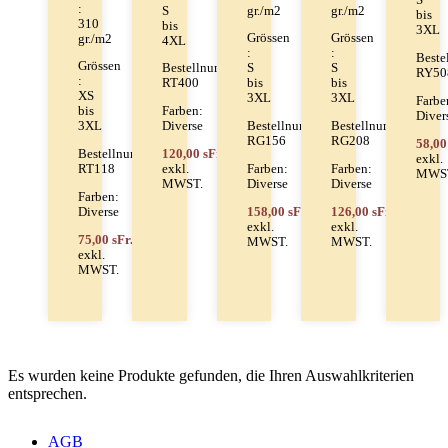
S
:
S
gr./m2
gr./m2
bis
310
bis
3XL
Grössen
Grössen
gr./m2
4XL
:
:
Beste
Grössen
Bestellnummer:
S
S
RY50
:
RT400
bis
bis
XS
3XL
3XL
Farbe
Farben:
bis
Diver
Diverse
Bestellnummer:
Bestellnummer:
3XL
RG156
RG208
58,00
120,00 sFr.
Bestellnummer:
exkl.
exkl.
Farben:
Farben:
RT118
MWS
MWST.
Diverse
Diverse
Farben:
158,00 sFr.
126,00 sFr.
Diverse
exkl.
exkl.
75,00 sFr.
MWST.
MWST.
exkl.
MWST.
Es wurden keine Produkte gefunden, die Ihren Auswahlkriterien
entsprechen.
AGB