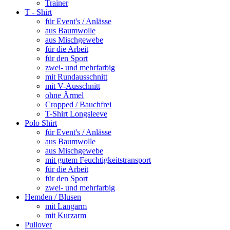
Trainer
T - Shirt
für Event's / Anlässe
aus Baumwolle
aus Mischgewebe
für die Arbeit
für den Sport
zwei- und mehrfarbig
mit Rundausschnitt
mit V-Ausschnitt
ohne Ärmel
Cropped / Bauchfrei
T-Shirt Longsleeve
Polo Shirt
für Event's / Anlässe
aus Baumwolle
aus Mischgewebe
mit gutem Feuchtigkeitstransport
für die Arbeit
für den Sport
zwei- und mehrfarbig
Hemden / Blusen
mit Langarm
mit Kurzarm
Pullover