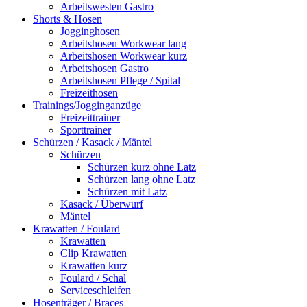
Arbeitswesten Gastro
Shorts & Hosen
Jogginghosen
Arbeitshosen Workwear lang
Arbeitshosen Workwear kurz
Arbeitshosen Gastro
Arbeitshosen Pflege / Spital
Freizeithosen
Trainings/Jogginganzüge
Freizeittrainer
Sporttrainer
Schürzen / Kasack / Mäntel
Schürzen
Schürzen kurz ohne Latz
Schürzen lang ohne Latz
Schürzen mit Latz
Kasack / Überwurf
Mäntel
Krawatten / Foulard
Krawatten
Clip Krawatten
Krawatten kurz
Foulard / Schal
Serviceschleifen
Hosenträger / Braces