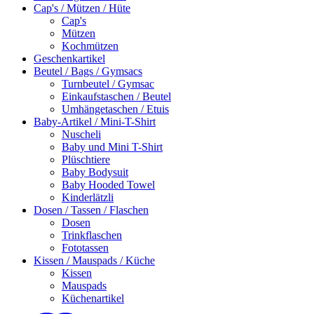
Cap's / Mützen / Hüte
Cap's
Mützen
Kochmützen
Geschenkartikel
Beutel / Bags / Gymsacs
Turnbeutel / Gymsac
Einkaufstaschen / Beutel
Umhängetaschen / Etuis
Baby-Artikel / Mini-T-Shirt
Nuscheli
Baby und Mini T-Shirt
Plüschtiere
Baby Bodysuit
Baby Hooded Towel
Kinderlätzli
Dosen / Tassen / Flaschen
Dosen
Trinkflaschen
Fototassen
Kissen / Mauspads / Küche
Kissen
Mauspads
Küchenartikel