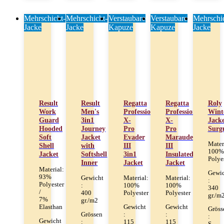
Mehrschicht-
Mehrschicht-
Verstaubare
Verstaubare
Mehrschic
Jacke
Jacke
Kapuze
Kapuze
Jacke
Result
Result
Regatta
Regatta
Roly
Work
Men's
Professional
Professional
Wint
Guard
3in1
X-
X-
Jack
Hooded
Journey
Pro
Pro
Surg
Soft
Jacket
Evader
Marauder
Mater
Shell
with
III
III
100%
Jacket
Softshell
3in1
Insulated
Polye
Inner
Jacket
Jacket
Material:
Gewic
93%
Gewicht
Material:
Material:
:
Polyester
:
100%
100%
340
/
400
Polyester
Polyester
gr./m
7%
gr./m2
Gewicht
Gewicht
Elasthan
Gröss
Grössen
:
:
:
Gewicht
:
115
115