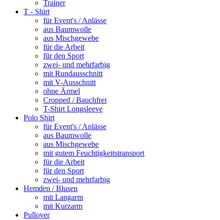
Trainer
T - Shirt
für Event's / Anlässe
aus Baumwolle
aus Mischgewebe
für die Arbeit
für den Sport
zwei- und mehrfarbig
mit Rundausschnitt
mit V-Ausschnitt
ohne Ärmel
Cropped / Bauchfrei
T-Shirt Longsleeve
Polo Shirt
für Event's / Anlässe
aus Baumwolle
aus Mischgewebe
mit gutem Feuchtigkeitstransport
für die Arbeit
für den Sport
zwei- und mehrfarbig
Hemden / Blusen
mit Langarm
mit Kurzarm
Pullover