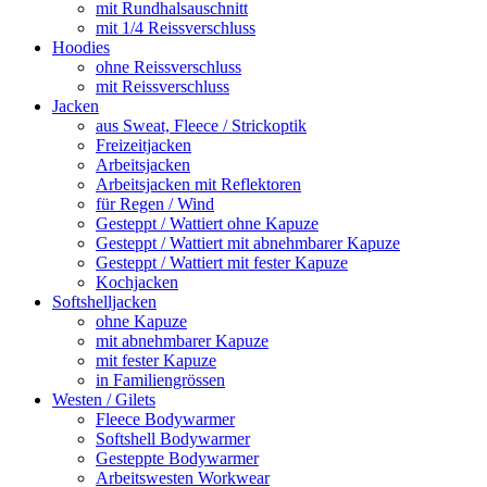
mit Rundhalsauschnitt
mit 1/4 Reissverschluss
Hoodies
ohne Reissverschluss
mit Reissverschluss
Jacken
aus Sweat, Fleece / Strickoptik
Freizeitjacken
Arbeitsjacken
Arbeitsjacken mit Reflektoren
für Regen / Wind
Gesteppt / Wattiert ohne Kapuze
Gesteppt / Wattiert mit abnehmbarer Kapuze
Gesteppt / Wattiert mit fester Kapuze
Kochjacken
Softshelljacken
ohne Kapuze
mit abnehmbarer Kapuze
mit fester Kapuze
in Familiengrössen
Westen / Gilets
Fleece Bodywarmer
Softshell Bodywarmer
Gesteppte Bodywarmer
Arbeitswesten Workwear