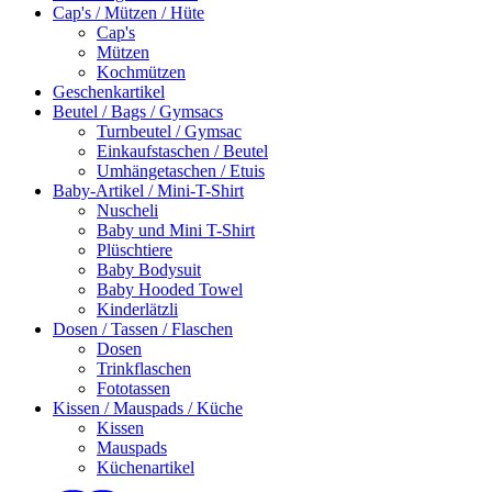
Cap's / Mützen / Hüte
Cap's
Mützen
Kochmützen
Geschenkartikel
Beutel / Bags / Gymsacs
Turnbeutel / Gymsac
Einkaufstaschen / Beutel
Umhängetaschen / Etuis
Baby-Artikel / Mini-T-Shirt
Nuscheli
Baby und Mini T-Shirt
Plüschtiere
Baby Bodysuit
Baby Hooded Towel
Kinderlätzli
Dosen / Tassen / Flaschen
Dosen
Trinkflaschen
Fototassen
Kissen / Mauspads / Küche
Kissen
Mauspads
Küchenartikel