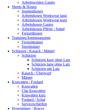
Arbeitswesten Gastro
Shorts & Hosen
Jogginghosen
Arbeitshosen Workwear lang
Arbeitshosen Workwear kurz
Arbeitshosen Gastro
Arbeitshosen Pflege / Spital
Freizeithosen
Trainings/Jogginganzüge
Freizeittrainer
Sporttrainer
Schürzen / Kasack / Mäntel
Schürzen
Schürzen kurz ohne Latz
Schürzen lang ohne Latz
Schürzen mit Latz
Kasack / Überwurf
Mäntel
Krawatten / Foulard
Krawatten
Clip Krawatten
Krawatten kurz
Foulard / Schal
Serviceschleifen
Hosenträger / Braces