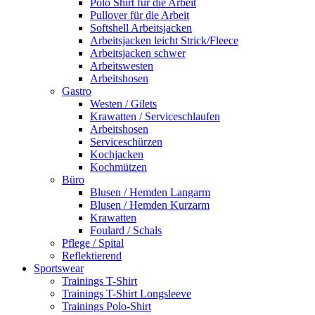
Polo Shirt für die Arbeit
Pullover für die Arbeit
Softshell Arbeitsjacken
Arbeitsjacken leicht Strick/Fleece
Arbeitsjacken schwer
Arbeitswesten
Arbeitshosen
Gastro
Westen / Gilets
Krawatten / Serviceschlaufen
Arbeitshosen
Serviceschürzen
Kochjacken
Kochmützen
Büro
Blusen / Hemden Langarm
Blusen / Hemden Kurzarm
Krawatten
Foulard / Schals
Pflege / Spital
Reflektierend
Sportswear
Trainings T-Shirt
Trainings T-Shirt Longsleeve
Trainings Polo-Shirt